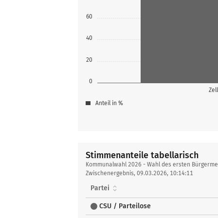
60
40
20
0
Zel
Anteil in %
Stimmenanteile tabellarisch
Stimmenanteile
Kommunalwahl 2026 - Wahl des ersten Bürgermei
tabellarisch
Zwischenergebnis, 09.03.2026, 10:14:11
Partei
CSU / Parteilose