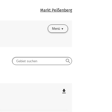
Markt Peißenberg
Menü
search
file_download