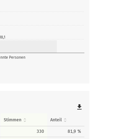
18,1
nnte Personen
file_download
Stimmen
Anteil
330
81,9 %