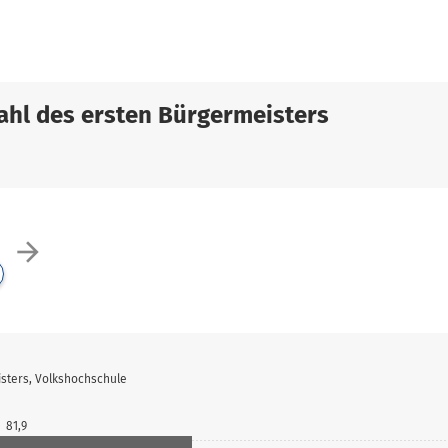
hl des ersten Bürgermeisters
arrow_forward
sters, Volkshochschule
81,9