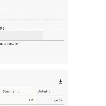
17,6
nnte Personen
file_download
Stimmen
Anteil
304
82,4 %