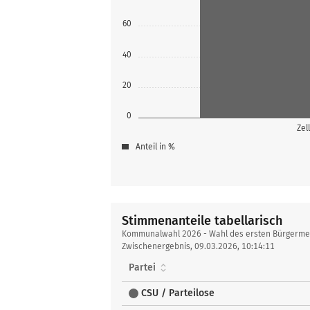
60
40
20
0
Zel
Anteil in %
Stimmenanteile tabellarisch
Stimmenanteile
Kommunalwahl 2026 - Wahl des ersten Bürgermeis
tabellarisch
Zwischenergebnis, 09.03.2026, 10:14:11
Partei
CSU / Parteilose