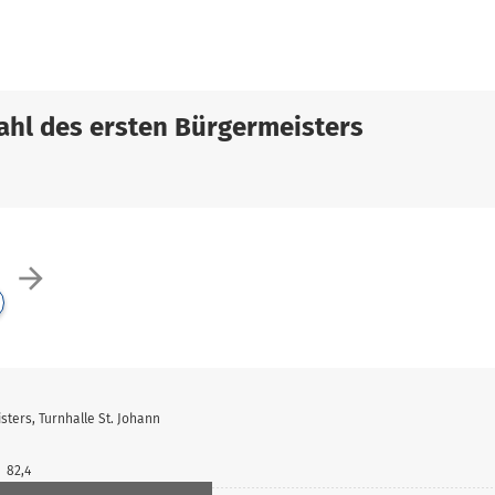
hl des ersten Bürgermeisters
arrow_forward
ters, Turnhalle St. Johann
82,4