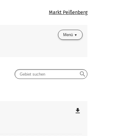
Markt Peißenberg
Menü
search
file_download