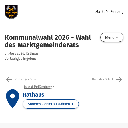
Markt Peißenberg
Kommunalwahl 2026 - Wahl
Menü
des Marktgemeinderats
8. März 2026, Rathaus
Vorläufiges Ergebnis
arrow_back
arrow_forward
Vorheriges Gebiet
Nächstes Gebiet
Markt Peißenberg
place
Rathaus
Anderes Gebiet auswählen