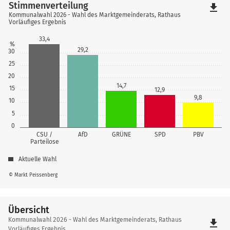
Stimmenverteilung
file_download
Kommunalwahl 2026 - Wahl des Marktgemeinderats, Rathaus
Vorläufiges Ergebnis
33,4
%
29,2
30
25
20
14,7
15
12,9
9,8
10
5
0
CSU /
AfD
GRÜNE
SPD
PBV
Parteilose
Aktuelle Wahl
© Markt Peissenberg
Übersicht
Übersicht
Kommunalwahl 2026 - Wahl des Marktgemeinderats, Rathaus
file_download
Vorläufiges Ergebnis