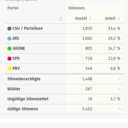
Partei
Stimmen
Anzahl
Anteil
CSU / Parteilose
1.835
33,4 %
AfD
1.602
29,2 %
GRÜNE
805
14,7 %
SPD
710
12,9 %
PBV
540
9,8 %
Stimmberechtigte
1.488
-
Wähler
267
-
Ungültige Stimmzettel
10
3,7 %
Gültige Stimmen
5.492
-