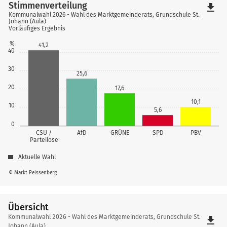
Stimmenverteilung
file_download
Kommunalwahl 2026 - Wahl des Marktgemeinderats, Grundschule St.
Johann (Aula)
Vorläufiges Ergebnis
%
41,2
40
30
25,6
20
17,6
10,1
10
5,6
0
CSU /
AfD
GRÜNE
SPD
PBV
Parteilose
Aktuelle Wahl
© Markt Peissenberg
Übersicht
Übersicht
Kommunalwahl 2026 - Wahl des Marktgemeinderats, Grundschule St.
file_download
Johann (Aula)