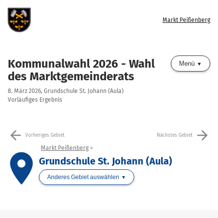
Markt Peißenberg
Kommunalwahl 2026 - Wahl
Menü
des Marktgemeinderats
8. März 2026, Grundschule St. Johann (Aula)
Vorläufiges Ergebnis
arrow_back
arrow_forward
Vorheriges Gebiet
Nächstes Gebiet
Markt Peißenberg
place
Grundschule St. Johann (Aula)
Anderes Gebiet auswählen