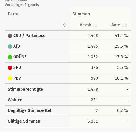
Vorläufiges Ergebnis
Partei
Stimmen
Anzahl
Anteil
CSU / Parteilose
2.408
41,2 %
AfD
1.495
25,6 %
GRÜNE
1.032
17,6 %
SPD
326
5,6 %
PBV
590
10,1 %
Stimmberechtigte
1.448
-
Wähler
271
-
Ungültige Stimmzettel
2
0,7 %
Gültige Stimmen
5.851
-