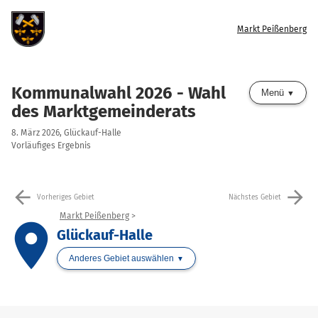
Markt Peißenberg
Kommunalwahl 2026 - Wahl
Menü
des Marktgemeinderats
8. März 2026, Glückauf-Halle
Vorläufiges Ergebnis
arrow_back
arrow_forward
Vorheriges Gebiet
Nächstes Gebiet
Markt Peißenberg
place
Glückauf-Halle
Anderes Gebiet auswählen