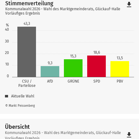
Stimmenverteilung
file_download
Kommunalwahl 2026 - Wahl des Marktgemeinderats, Glückauf-Halle
Vorläufiges Ergebnis
43,3
%
40
30
18,6
20
15,3
13,5
9,3
10
0
CSU /
AfD
GRÜNE
SPD
PBV
Parteilose
Aktuelle Wahl
© Markt Peissenberg
Übersicht
Übersicht
Kommunalwahl 2026 - Wahl des Marktgemeinderats, Glückauf-Halle
file_download
Vorläufiges Ergebnis