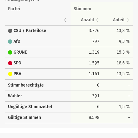
Partei
Stimmen
Anzahl
Anteil
CSU / Parteilose
3.726
43,3 %
AfD
797
9,3 %
GRÜNE
1.319
15,3 %
SPD
1.595
18,6 %
PBV
1.161
13,5 %
Stimmberechtigte
0
-
Wähler
391
-
Ungültige Stimmzettel
6
1,5 %
Gültige Stimmen
8.598
-