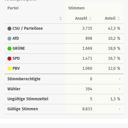
Partei
Stimmen
Anzahl
Anteil
CSU / Parteilose
3.735
42,3 %
AfD
898
10,2 %
GRÜNE
1.669
18,9 %
SPD
1.471
16,7 %
PBV
1.060
12,0 %
Stimmberechtigte
0
-
Wähler
394
-
Ungültige Stimmzettel
5
1,3 %
Gültige Stimmen
8.833
-