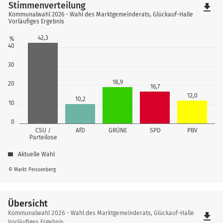
Stimmenverteilung
file_download
Kommunalwahl 2026 - Wahl des Marktgemeinderats, Glückauf-Halle
Vorläufiges Ergebnis
42,3
%
40
30
18,9
20
16,7
12,0
10,2
10
0
CSU /
AfD
GRÜNE
SPD
PBV
Parteilose
Aktuelle Wahl
© Markt Peissenberg
Übersicht
Übersicht
Kommunalwahl 2026 - Wahl des Marktgemeinderats, Glückauf-Halle
file_download
Vorläufiges Ergebnis