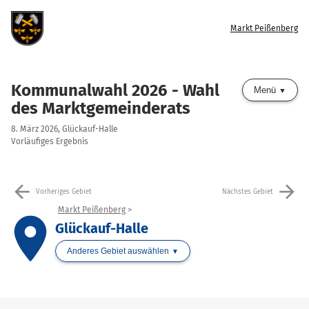
Markt Peißenberg
Kommunalwahl 2026 - Wahl
Menü
des Marktgemeinderats
8. März 2026, Glückauf-Halle
Vorläufiges Ergebnis
arrow_back
arrow_forward
Vorheriges Gebiet
Nächstes Gebiet
Markt Peißenberg
place
Glückauf-Halle
Anderes Gebiet auswählen