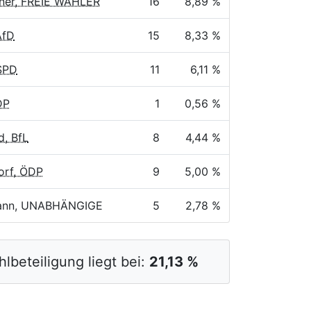
iner, FREIE WÄHLER
16
8,89 %
AfD
15
8,33 %
SPD
11
6,11 %
DP
1
0,56 %
d, BfL
8
4,44 %
orf, ÖDP
9
5,00 %
ann, UNABHÄNGIGE
5
2,78 %
lbeteiligung liegt bei:
21,13 %