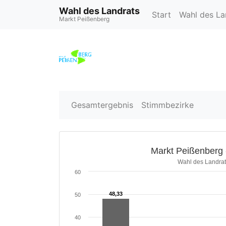
Wahl des Landrats
Start
Wahl des L
Markt Peißenberg
Gesamtergebnis
Stimmbezirke
Markt Peißenberg 
Wahl des Landrat
60
48,33
48,33
50
40