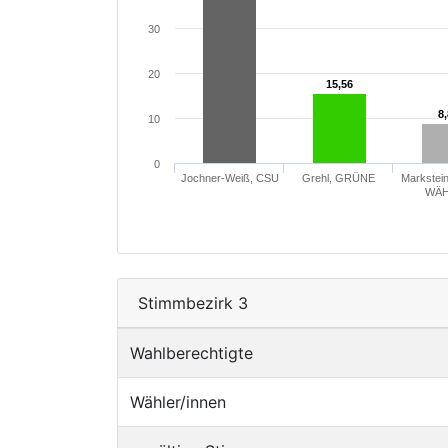
30
20
15,56
15,56
8
8
10
0
Jochner-Weiß, CSU
Grehl, GRÜNE
Markstein
WÄH
Stimmbezirk 3
Wahlberechtigte
Wähler/innen