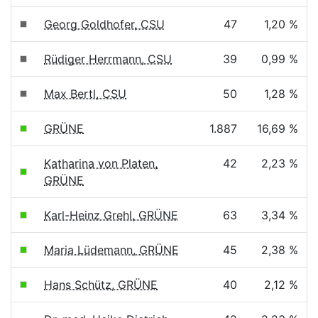
Georg Goldhofer, CSU
47
1,20 %
Rüdiger Herrmann, CSU
39
0,99 %
Max Bertl, CSU
50
1,28 %
GRÜNE
1.887
16,69 %
Katharina von Platen,
42
2,23 %
GRÜNE
Karl-Heinz Grehl, GRÜNE
63
3,34 %
Maria Lüdemann, GRÜNE
45
2,38 %
Hans Schütz, GRÜNE
40
2,12 %