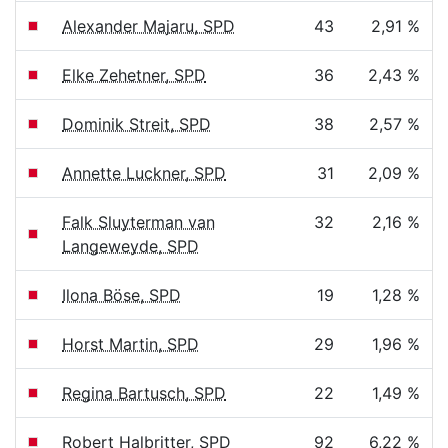
Alexander Majaru, SPD
43
2,91 %
Elke Zehetner, SPD
36
2,43 %
Dominik Streit, SPD
38
2,57 %
Annette Luckner, SPD
31
2,09 %
Falk Sluyterman van
32
2,16 %
Langeweyde, SPD
Ilona Böse, SPD
19
1,28 %
Horst Martin, SPD
29
1,96 %
Regina Bartusch, SPD
22
1,49 %
Robert Halbritter, SPD
92
6,22 %