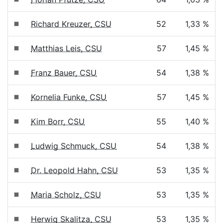
Richard Kreuzer, CSU
52
1,33 %
Matthias Leis, CSU
57
1,45 %
Franz Bauer, CSU
54
1,38 %
Kornelia Funke, CSU
57
1,45 %
Kim Borr, CSU
55
1,40 %
Ludwig Schmuck, CSU
54
1,38 %
Dr. Leopold Hahn, CSU
53
1,35 %
Maria Scholz, CSU
53
1,35 %
Herwig Skalitza, CSU
53
1,35 %