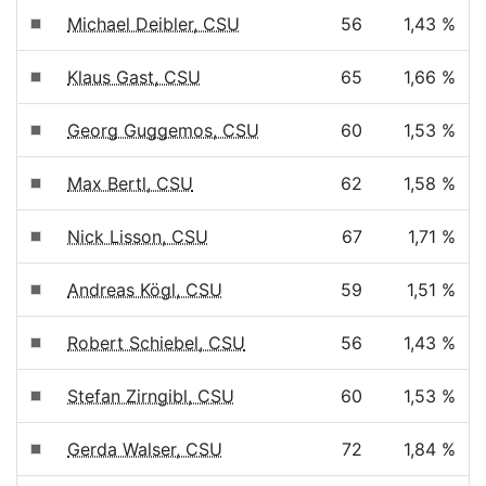
Michael Deibler, CSU
56
1,43 %
Klaus Gast, CSU
65
1,66 %
Georg Guggemos, CSU
60
1,53 %
Max Bertl, CSU
62
1,58 %
Nick Lisson, CSU
67
1,71 %
Andreas Kögl, CSU
59
1,51 %
Robert Schiebel, CSU
56
1,43 %
Stefan Zirngibl, CSU
60
1,53 %
Gerda Walser, CSU
72
1,84 %