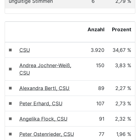
ungültige Stimmen
6
2,79 %
Anzahl
Prozent
CSU
3.920
34,67 %
Andrea Jochner-Weiß,
150
3,83 %
CSU
Alexandra Bertl, CSU
89
2,27 %
Peter Erhard, CSU
107
2,73 %
Angelika Flock, CSU
91
2,32 %
Peter Ostenrieder, CSU
77
1,96 %