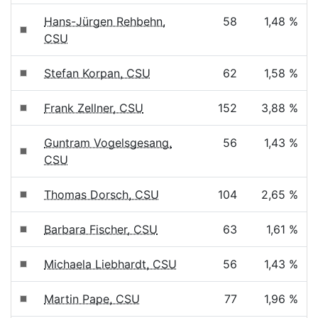
Hans-Jürgen Rehbehn,
58
1,48 %
CSU
Stefan Korpan, CSU
62
1,58 %
Frank Zellner, CSU
152
3,88 %
Guntram Vogelsgesang,
56
1,43 %
CSU
Thomas Dorsch, CSU
104
2,65 %
Barbara Fischer, CSU
63
1,61 %
Michaela Liebhardt, CSU
56
1,43 %
Martin Pape, CSU
77
1,96 %