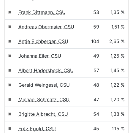
Frank Dittmann, CSU
53
1,35 %
Andreas Obermaier, CSU
59
1,51 %
Antje Eichberger, CSU
104
2,65 %
Johanna Eiler, CSU
49
1,25 %
Albert Hadersbeck, CSU
57
1,45 %
Gerald Weingessl, CSU
48
1,22 %
Michael Schmatz, CSU
47
1,20 %
Brigitte Albrecht, CSU
54
1,38 %
Fritz Egold, CSU
45
1,15 %