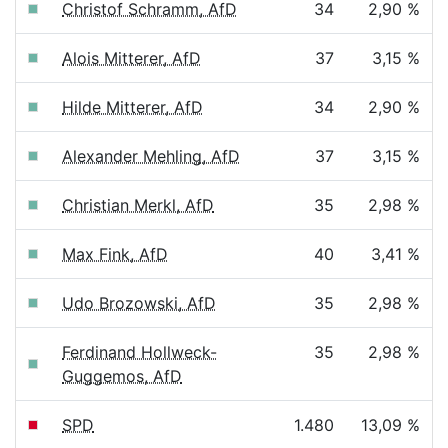
Christof Schramm, AfD
34
2,90 %
Alois Mitterer, AfD
37
3,15 %
Hilde Mitterer, AfD
34
2,90 %
Alexander Mehling, AfD
37
3,15 %
Christian Merkl, AfD
35
2,98 %
Max Fink, AfD
40
3,41 %
Udo Brozowski, AfD
35
2,98 %
Ferdinand Hollweck-
35
2,98 %
Guggemos, AfD
SPD
1.480
13,09 %