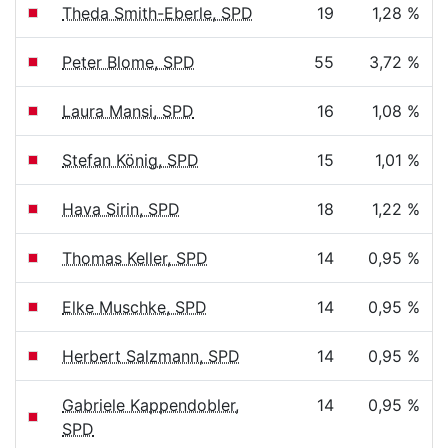
Theda Smith-Eberle, SPD
19
1,28 %
Peter Blome, SPD
55
3,72 %
Laura Mansi, SPD
16
1,08 %
Stefan König, SPD
15
1,01 %
Hava Sirin, SPD
18
1,22 %
Thomas Keller, SPD
14
0,95 %
Elke Muschke, SPD
14
0,95 %
Herbert Salzmann, SPD
14
0,95 %
Gabriele Kappendobler,
14
0,95 %
SPD