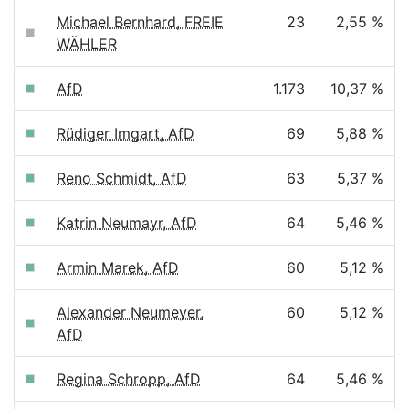
Michael Bernhard, FREIE
23
2,55 %
WÄHLER
AfD
1.173
10,37 %
Rüdiger Imgart, AfD
69
5,88 %
Reno Schmidt, AfD
63
5,37 %
Katrin Neumayr, AfD
64
5,46 %
Armin Marek, AfD
60
5,12 %
Alexander Neumeyer,
60
5,12 %
AfD
Regina Schropp, AfD
64
5,46 %