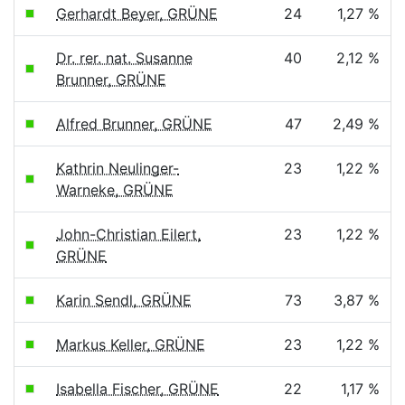
Gerhardt Beyer, GRÜNE
24
1,27 %
Dr. rer. nat. Susanne
40
2,12 %
Brunner, GRÜNE
Alfred Brunner, GRÜNE
47
2,49 %
Kathrin Neulinger-
23
1,22 %
Warneke, GRÜNE
John-Christian Eilert,
23
1,22 %
GRÜNE
Karin Sendl, GRÜNE
73
3,87 %
Markus Keller, GRÜNE
23
1,22 %
Isabella Fischer, GRÜNE
22
1,17 %