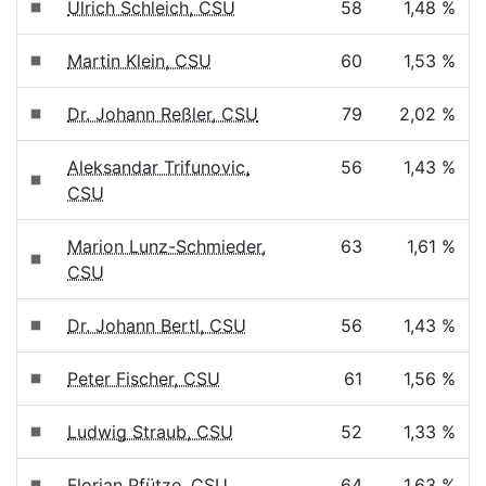
Ulrich Schleich, CSU
58
1,48 %
Martin Klein, CSU
60
1,53 %
Dr. Johann Reßler, CSU
79
2,02 %
Aleksandar Trifunovic,
56
1,43 %
CSU
Marion Lunz-Schmieder,
63
1,61 %
CSU
Dr. Johann Bertl, CSU
56
1,43 %
Peter Fischer, CSU
61
1,56 %
Ludwig Straub, CSU
52
1,33 %
Florian Pfütze, CSU
64
1,63 %