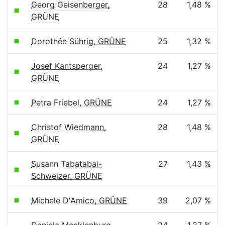
Georg Geisenberger,
28
1,48 %
GRÜNE
Dorothée Sührig, GRÜNE
25
1,32 %
Josef Kantsperger,
24
1,27 %
GRÜNE
Petra Friebel, GRÜNE
24
1,27 %
Christof Wiedmann,
28
1,48 %
GRÜNE
Susann Tabatabai-
27
1,43 %
Schweizer, GRÜNE
Michele D'Amico, GRÜNE
39
2,07 %