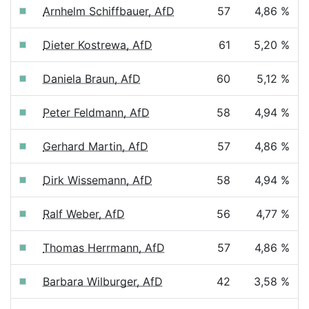
Arnhelm Schiffbauer, AfD
57
4,86 %
Dieter Kostrewa, AfD
61
5,20 %
Daniela Braun, AfD
60
5,12 %
Peter Feldmann, AfD
58
4,94 %
Gerhard Martin, AfD
57
4,86 %
Dirk Wissemann, AfD
58
4,94 %
Ralf Weber, AfD
56
4,77 %
Thomas Herrmann, AfD
57
4,86 %
Barbara Wilburger, AfD
42
3,58 %