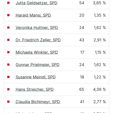
Jutta Geldsetzer, SPD
54
3,65 %
Harald Mansi, SPD
20
1,35 %
Veronika Huttner, SPD
24
1,62 %
Dr. Friedrich Zeller, SPD
43
2,91 %
Michaela Winkler, SPD
17
1,15 %
Gunnar Prielmeier, SPD
24
1,62 %
Susanne Meindl, SPD
18
1,22 %
Hans Streicher, SPD
65
4,39 %
Claudia Bichlmeyr, SPD
41
2,77 %