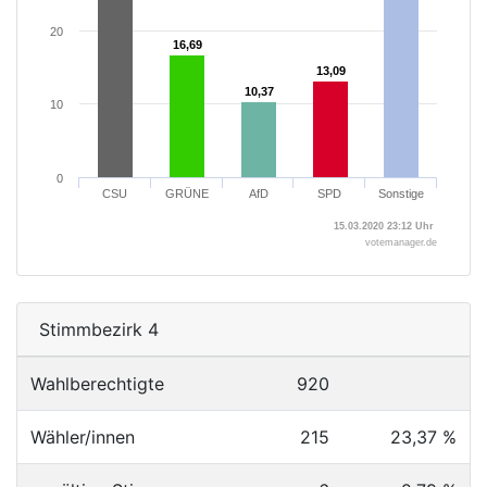
20
16,69
16,69
13,09
13,09
10,37
10,37
10
0
CSU
GRÜNE
AfD
SPD
Sonstige
15.03.2020 23:12 Uhr
votemanager.de
Stimmbezirk 4
Wahlberechtigte
920
Wähler/innen
215
23,37 %