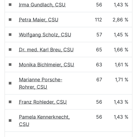
Irma Gundlach, CSU
56
1,43 %
Petra Maier, CSU
112
2,86 %
Wolfgang Scholz, CSU
57
1,45 %
Dr. med. Karl Breu, CSU
65
1,66 %
Monika Bichlmeier, CSU
63
1,61 %
Marianne Porsche-
67
1,71 %
Rohrer, CSU
Franz Rohleder, CSU
56
1,43 %
Pamela Kennerknecht,
56
1,43 %
CSU