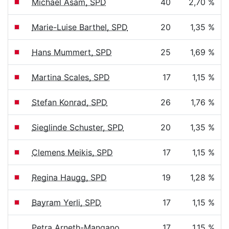
Michael Asam, SPD
40
2,70 %
Marie-Luise Barthel, SPD
20
1,35 %
Hans Mummert, SPD
25
1,69 %
Martina Scales, SPD
17
1,15 %
Stefan Konrad, SPD
26
1,76 %
Sieglinde Schuster, SPD
20
1,35 %
Clemens Meikis, SPD
17
1,15 %
Regina Haugg, SPD
19
1,28 %
Bayram Yerli, SPD
17
1,15 %
Petra Arneth-Mangano,
17
1,15 %