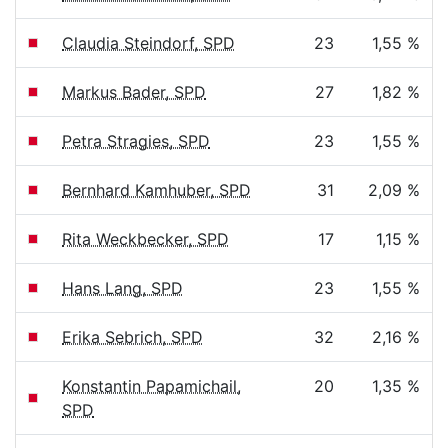
Claudia Steindorf, SPD
23
1,55 %
Markus Bader, SPD
27
1,82 %
Petra Stragies, SPD
23
1,55 %
Bernhard Kamhuber, SPD
31
2,09 %
Rita Weckbecker, SPD
17
1,15 %
Hans Lang, SPD
23
1,55 %
Erika Sebrich, SPD
32
2,16 %
Konstantin Papamichail,
20
1,35 %
SPD