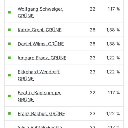
Wolfgang Schweiger,
22
1,17 %
GRÜNE
Katrin Grehl, GRÜNE
26
1,38 %
Daniel Wilms, GRÜNE
26
1,38 %
Irmgard Franz, GRÜNE
23
1,22 %
Ekkehard Wendorff,
23
1,22 %
GRÜNE
Beatrix Kantsperger,
22
1,17 %
GRÜNE
Franz Bachus, GRÜNE
23
1,22 %
Silvia Ruhfaß-Bückle,
22
1,17 %