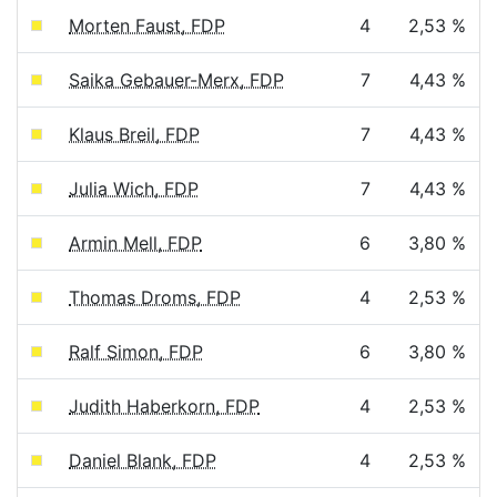
Morten Faust, FDP
4
2,53 %
Saika Gebauer-Merx, FDP
7
4,43 %
Klaus Breil, FDP
7
4,43 %
Julia Wich, FDP
7
4,43 %
Armin Mell, FDP
6
3,80 %
Thomas Droms, FDP
4
2,53 %
Ralf Simon, FDP
6
3,80 %
Judith Haberkorn, FDP
4
2,53 %
Daniel Blank, FDP
4
2,53 %