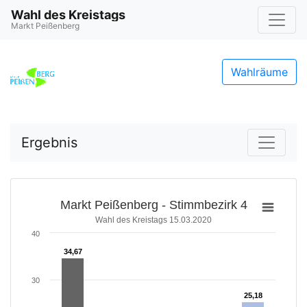
Wahl des Kreistags
Markt Peißenberg
Wahlräume
Ergebnis
Markt Peißenberg - Stimmbezirk 4
Wahl des Kreistags 15.03.2020
40
34,67
34,67
30
25,18
25,18