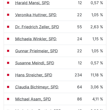
Harald Mansi, SPD
12
0,57 %
Veronika Huttner, SPD
22
1,05 %
Dr. Friedrich Zeller, SPD
55
2,63 %
Michaela Winkler, SPD
24
1,15 %
Gunnar Prielmeier, SPD
22
1,05 %
Susanne Meindl, SPD
12
0,57 %
Hans Streicher, SPD
234
11,18 %
Claudia Bichlmeyr, SPD
64
3,06 %
Michael Asam, SPD
86
4,11 %