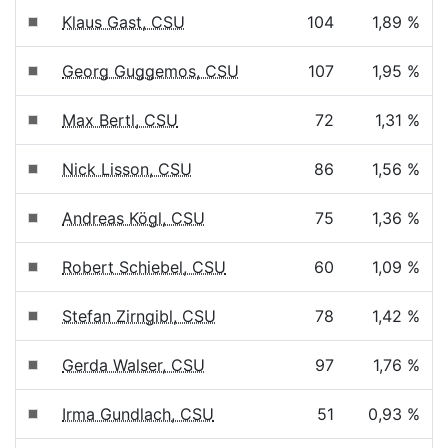
Klaus Gast, CSU
104
1,89 %
Georg Guggemos, CSU
107
1,95 %
Max Bertl, CSU
72
1,31 %
Nick Lisson, CSU
86
1,56 %
Andreas Kögl, CSU
75
1,36 %
Robert Schiebel, CSU
60
1,09 %
Stefan Zirngibl, CSU
78
1,42 %
Gerda Walser, CSU
97
1,76 %
Irma Gundlach, CSU
51
0,93 %