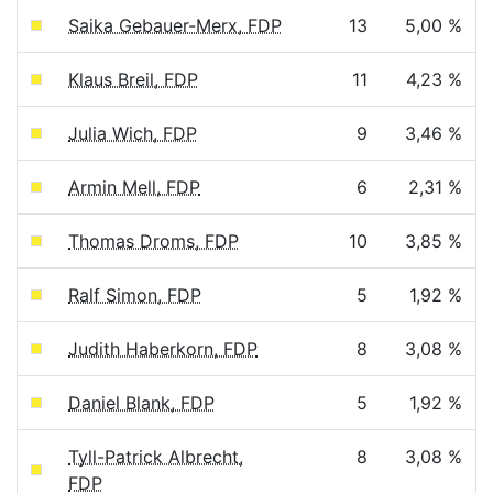
Saika Gebauer-Merx, FDP
13
5,00 %
Klaus Breil, FDP
11
4,23 %
Julia Wich, FDP
9
3,46 %
Armin Mell, FDP
6
2,31 %
Thomas Droms, FDP
10
3,85 %
Ralf Simon, FDP
5
1,92 %
Judith Haberkorn, FDP
8
3,08 %
Daniel Blank, FDP
5
1,92 %
Tyll-Patrick Albrecht,
8
3,08 %
FDP