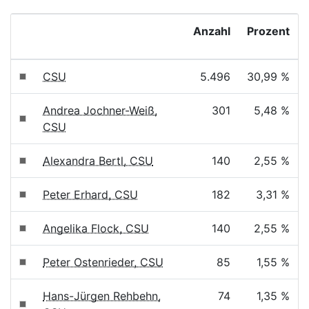
Anzahl
Prozent
CSU
5.496
30,99 %
Andrea Jochner-Weiß,
301
5,48 %
CSU
Alexandra Bertl, CSU
140
2,55 %
Peter Erhard, CSU
182
3,31 %
Angelika Flock, CSU
140
2,55 %
Peter Ostenrieder, CSU
85
1,55 %
Hans-Jürgen Rehbehn,
74
1,35 %