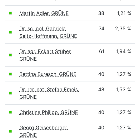
Martin Adler, GRÜNE
38
1,21 %
Dr. sc. pol. Gabriela
74
2,35 %
Seitz-Hoffmann, GRÜNE
Dr. agr. Eckart Stüber,
61
1,94 %
GRÜNE
Bettina Buresch, GRÜNE
40
1,27 %
Dr. rer. nat. Stefan Emeis,
48
1,53 %
GRÜNE
Christine Philipp, GRÜNE
40
1,27 %
Georg Geisenberger,
40
1,27 %
GRÜNE