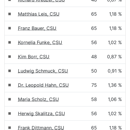
Matthias Leis, CSU
65
1,18 %
Franz Bauer, CSU
65
1,18 %
Kornelia Funke, CSU
56
1,02 %
Kim Borr, CSU
48
0,87 %
Ludwig Schmuck, CSU
50
0,91 %
Dr. Leopold Hahn, CSU
75
1,36 %
Maria Scholz, CSU
58
1,06 %
Herwig Skalitza, CSU
56
1,02 %
Frank Dittmann, CSU
65
1,18 %