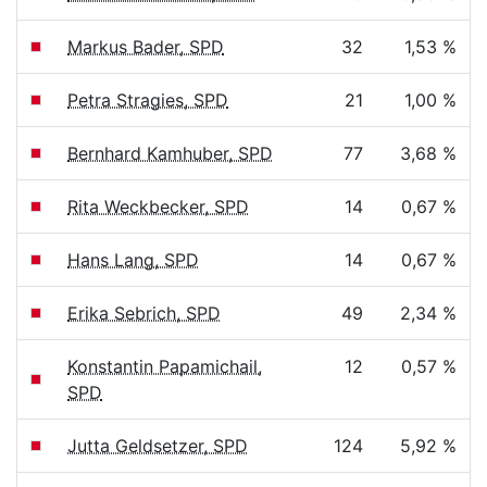
Markus Bader, SPD
32
1,53 %
Petra Stragies, SPD
21
1,00 %
Bernhard Kamhuber, SPD
77
3,68 %
Rita Weckbecker, SPD
14
0,67 %
Hans Lang, SPD
14
0,67 %
Erika Sebrich, SPD
49
2,34 %
Konstantin Papamichail,
12
0,57 %
SPD
Jutta Geldsetzer, SPD
124
5,92 %