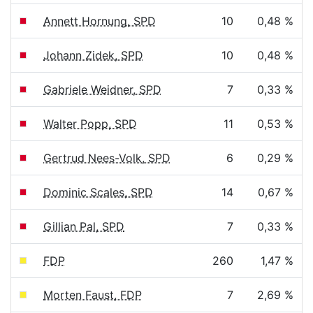
Annett Hornung, SPD
10
0,48 %
Johann Zidek, SPD
10
0,48 %
Gabriele Weidner, SPD
7
0,33 %
Walter Popp, SPD
11
0,53 %
Gertrud Nees-Volk, SPD
6
0,29 %
Dominic Scales, SPD
14
0,67 %
Gillian Pal, SPD
7
0,33 %
FDP
260
1,47 %
Morten Faust, FDP
7
2,69 %