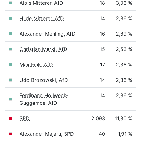
Alois Mitterer, AfD
18
3,03 %
Hilde Mitterer, AfD
14
2,36 %
Alexander Mehling, AfD
16
2,69 %
Christian Merkl, AfD
15
2,53 %
Max Fink, AfD
17
2,86 %
Udo Brozowski, AfD
14
2,36 %
Ferdinand Hollweck-
14
2,36 %
Guggemos, AfD
SPD
2.093
11,80 %
Alexander Majaru, SPD
40
1,91 %