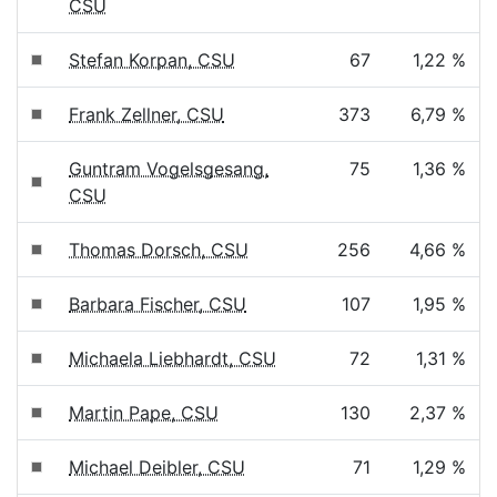
CSU
Stefan Korpan, CSU
67
1,22 %
Frank Zellner, CSU
373
6,79 %
Guntram Vogelsgesang,
75
1,36 %
CSU
Thomas Dorsch, CSU
256
4,66 %
Barbara Fischer, CSU
107
1,95 %
Michaela Liebhardt, CSU
72
1,31 %
Martin Pape, CSU
130
2,37 %
Michael Deibler, CSU
71
1,29 %