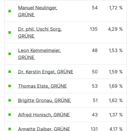
Manuel Neulinger,
54
1,72 %
GRÜNE
Dr. phil. Uschi Sorg,
135
4,29 %
GRÜNE
Leon Kemmelmeier,
48
1,53 %
GRÜNE
Dr. Kerstin Engel, GRÜNE
50
1,59 %
Thomas Elste, GRÜNE
53
1,69 %
Brigitte Gronau, GRÜNE
51
1,62 %
Alfred Honisch, GRÜNE
43
1,37 %
Annette Daiber, GRÜNE
131
4,17 %