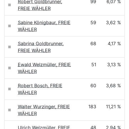
Robert Goldbrunner,
99
6,07 %
FREIE WÄHLER
Sabine Königbaur, FREIE
59
3,62 %
WÄHLER
Sabrina Goldbrunner,
68
4,17 %
FREIE WÄHLER
Ewald Welzmüller, FREIE
51
3,13 %
WÄHLER
Robert Bosch, FREIE
60
3,68 %
WÄHLER
Walter Wurzinger, FREIE
183
11,21 %
WÄHLER
Ulrich Welzmüller, FREIE
48
2,94 %