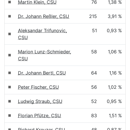
Martin Klein, CSU
76
1,38 %
Dr. Johann Reßler, CSU
215
3,91 %
Aleksandar Trifunovic,
51
0,93 %
CSU
Marion Lunz-Schmieder,
58
1,06 %
CSU
Dr. Johann Bertl, CSU
64
1,16 %
Peter Fischer, CSU
56
1,02 %
Ludwig Straub, CSU
52
0,95 %
Florian Pfütze, CSU
83
1,51 %
Richard Kreuzer, CSU
48
0,87 %