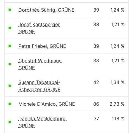
Dorothée Sührig, GRÜNE
39
1,24 %
Josef Kantsperger,
38
1,21 %
GRÜNE
Petra Friebel, GRÜNE
39
1,24 %
Christof Wiedmann,
38
1,21 %
GRÜNE
Susann Tabatabai-
42
1,34 %
Schweizer, GRÜNE
Michele D'Amico, GRÜNE
86
2,73 %
Daniela Mecklenburg,
37
1,18 %
GRÜNE