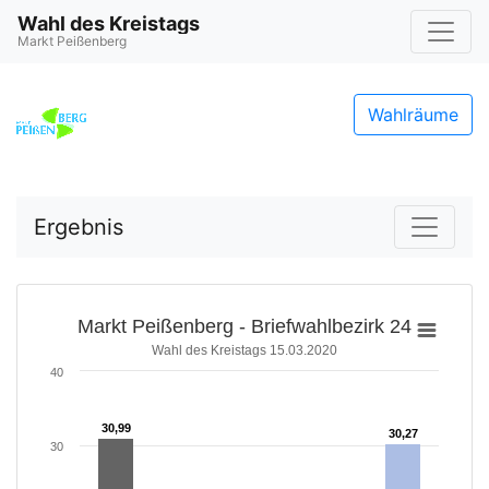
Wahl des Kreistags
Markt Peißenberg
Wahlräume
Ergebnis
Markt Peißenberg - Briefwahlbezirk 24
Wahl des Kreistags 15.03.2020
40
30,99
30,99
30,27
30,27
30