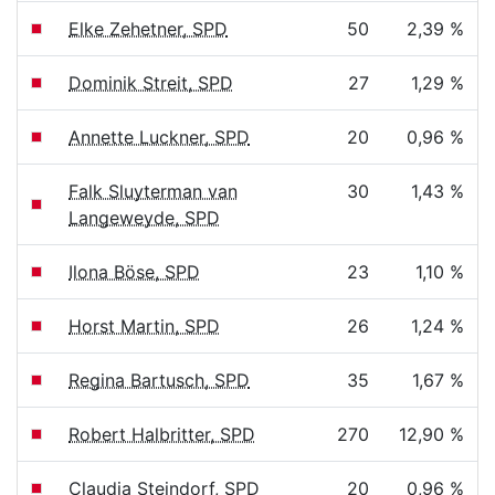
Elke Zehetner, SPD
50
2,39 %
Dominik Streit, SPD
27
1,29 %
Annette Luckner, SPD
20
0,96 %
Falk Sluyterman van
30
1,43 %
Langeweyde, SPD
Ilona Böse, SPD
23
1,10 %
Horst Martin, SPD
26
1,24 %
Regina Bartusch, SPD
35
1,67 %
Robert Halbritter, SPD
270
12,90 %
Claudia Steindorf, SPD
20
0,96 %