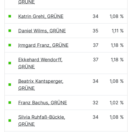
GRÜNE
Katrin Grehl, GRÜNE
34
1,08 %
Daniel Wilms, GRÜNE
35
1,11 %
Irmgard Franz, GRÜNE
37
1,18 %
Ekkehard Wendorff,
37
1,18 %
GRÜNE
Beatrix Kantsperger,
34
1,08 %
GRÜNE
Franz Bachus, GRÜNE
32
1,02 %
Silvia Ruhfaß-Bückle,
34
1,08 %
GRÜNE