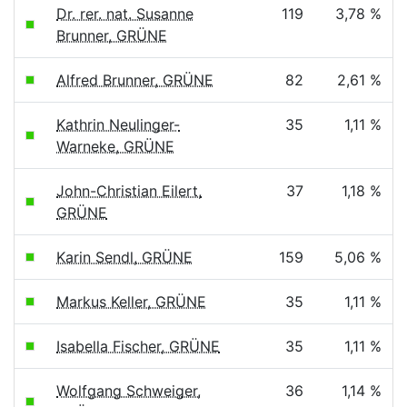
Dr. rer. nat. Susanne
119
3,78 %
Brunner, GRÜNE
Alfred Brunner, GRÜNE
82
2,61 %
Kathrin Neulinger-
35
1,11 %
Warneke, GRÜNE
John-Christian Eilert,
37
1,18 %
GRÜNE
Karin Sendl, GRÜNE
159
5,06 %
Markus Keller, GRÜNE
35
1,11 %
Isabella Fischer, GRÜNE
35
1,11 %
Wolfgang Schweiger,
36
1,14 %