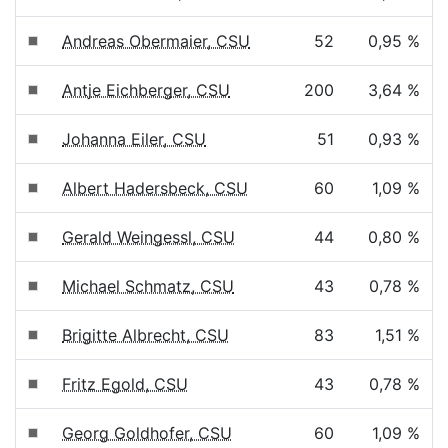
Andreas Obermaier, CSU
52
0,95 %
Antje Eichberger, CSU
200
3,64 %
Johanna Eiler, CSU
51
0,93 %
Albert Hadersbeck, CSU
60
1,09 %
Gerald Weingessl, CSU
44
0,80 %
Michael Schmatz, CSU
43
0,78 %
Brigitte Albrecht, CSU
83
1,51 %
Fritz Egold, CSU
43
0,78 %
Georg Goldhofer, CSU
60
1,09 %