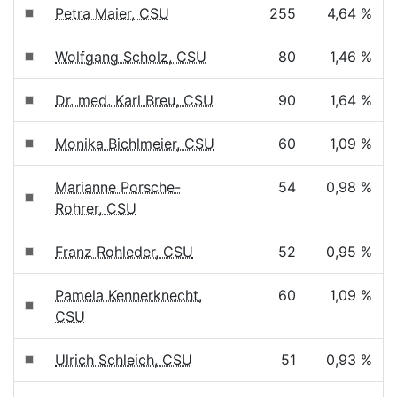
Petra Maier, CSU
255
4,64 %
Wolfgang Scholz, CSU
80
1,46 %
Dr. med. Karl Breu, CSU
90
1,64 %
Monika Bichlmeier, CSU
60
1,09 %
Marianne Porsche-
54
0,98 %
Rohrer, CSU
Franz Rohleder, CSU
52
0,95 %
Pamela Kennerknecht,
60
1,09 %
CSU
Ulrich Schleich, CSU
51
0,93 %