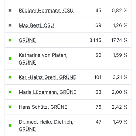
Rüdiger Herrmann, CSU
45
0,82 %
Max Bertl, CSU
69
1,26 %
GRÜNE
3.145
17,74 %
Katharina von Platen,
50
1,59 %
GRÜNE
Karl-Heinz Grehl, GRÜNE
101
3,21 %
Maria Lüdemann, GRÜNE
63
2,00 %
Hans Schütz, GRÜNE
76
2,42 %
Dr. med. Heike Dietrich,
47
1,49 %
GRÜNE