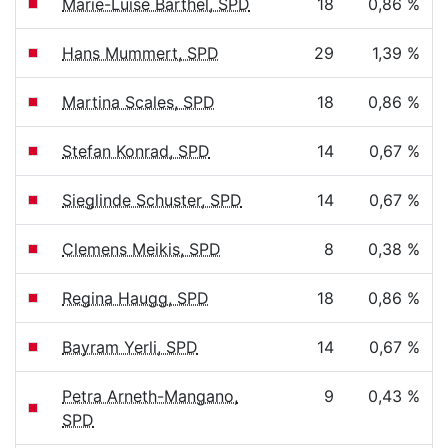
Marie-Luise Barthel, SPD
18
0,86 %
Hans Mummert, SPD
29
1,39 %
Martina Scales, SPD
18
0,86 %
Stefan Konrad, SPD
14
0,67 %
Sieglinde Schuster, SPD
14
0,67 %
Clemens Meikis, SPD
8
0,38 %
Regina Haugg, SPD
18
0,86 %
Bayram Yerli, SPD
14
0,67 %
Petra Arneth-Mangano,
9
0,43 %
SPD