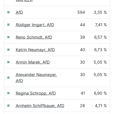
AfD
594
3,35 %
Rüdiger Imgart, AfD
44
7,41 %
Reno Schmidt, AfD
39
6,57 %
Katrin Neumayr, AfD
40
6,73 %
Armin Marek, AfD
30
5,05 %
Alexander Neumeyer,
30
5,05 %
AfD
Regina Schropp, AfD
41
6,90 %
Arnhelm Schiffbauer, AfD
28
4,71 %