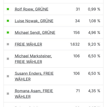
Rolf Roew, GRÜNE
31
0,99 %
Luise Nowak, GRÜNE
34
1,08 %
Michael Sendl, GRÜNE
156
4,96 %
FREIE WÄHLER
1.632
9,20 %
Michael Marksteiner,
106
6,50 %
FREIE WÄHLER
Susann Enders, FREIE
106
6,50 %
WÄHLER
Romana Asam, FREIE
71
4,35 %
WÄHLER