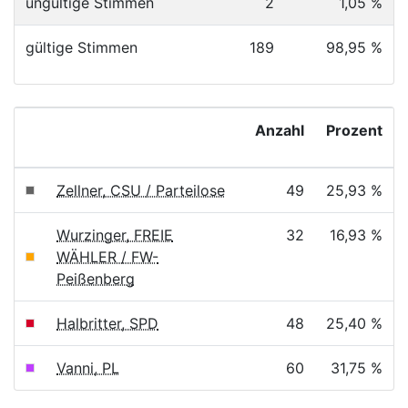
ungültige Stimmen
2
1,05 %
gültige Stimmen
189
98,95 %
Anzahl
Prozent
Zellner, CSU / Parteilose
49
25,93 %
Wurzinger, FREIE
32
16,93 %
WÄHLER / FW-
Peißenberg
Halbritter, SPD
48
25,40 %
Vanni, PL
60
31,75 %