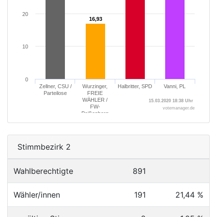
20
16,93
16,93
10
0
Zellner, CSU /
Wurzinger,
Halbritter, SPD
Vanni, PL
Parteilose
FREIE
WÄHLER /
15.03.2020 18:38 Uhr
FW-
votemanager.de
Peißenberg
Stimmbezirk 2
Wahlberechtigte
891
Wähler/innen
191
21,44 %