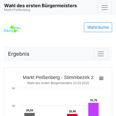
Wahl des ersten Bürgermeisters
Markt Peißenberg
Wahlräume
Ergebnis
Markt Peißenberg - Stimmbezirk 2
Wahl des ersten Bürgermeisters 15.03.2020
40
31,75
31,75
30
25,93
25,93
25,40
25,40