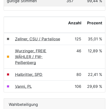
gültige Stimmen
357
99,44 %
Anzahl
Prozent
Zellner, CSU / Parteilose
125
35,01 %
Wurzinger, FREIE
46
12,89 %
WÄHLER / FW-
Peißenberg
Halbritter, SPD
80
22,41 %
Vanni, PL
106
29,69 %
Wahlbeteiligung