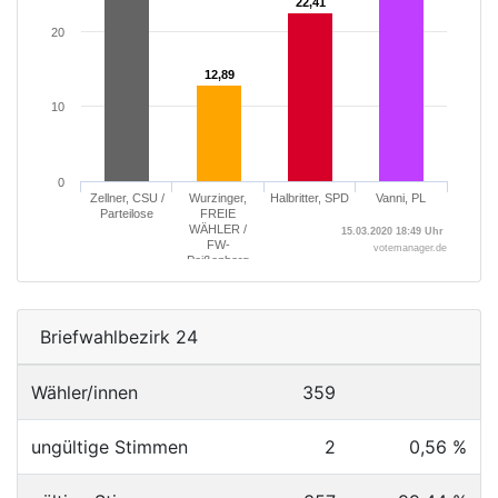
22,41
22,41
20
12,89
12,89
10
0
Zellner, CSU /
Wurzinger,
Halbritter, SPD
Vanni, PL
Parteilose
FREIE
WÄHLER /
15.03.2020 18:49 Uhr
FW-
votemanager.de
Peißenberg
Briefwahlbezirk 24
Wähler/innen
359
ungültige Stimmen
2
0,56 %