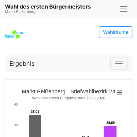
Wahl des ersten Bürgermeisters
Markt Peißenberg
Wahlräume
Ergebnis
Markt Peißenberg - Briefwahlbezirk 24
Wahl des ersten Bürgermeisters 15.03.2020
40
35,01
35,01
29,69
29,69
30