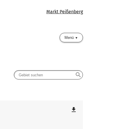
Markt Peißenberg
Menü
search
file_download