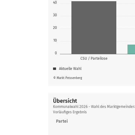
40
30
20
10
0
CSU / Parteilose
Aktuelle Wahl
© Markt Peissenberg
Übersicht
Übersicht
Kommunalwahl 2026 - Wahl des Marktgemeinderats
Vorläufiges Ergebnis
Partei