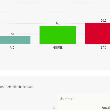
20,2
17,5
7,3
AfD
GRÜNE
SPD
, Tiefstollenhalle (Saal)
Stimmen
Anza