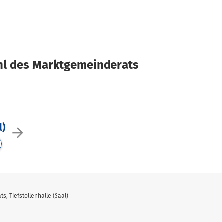
l des Marktgemeinderats
l)
arrow_forward
 Tiefstollenhalle (Saal)