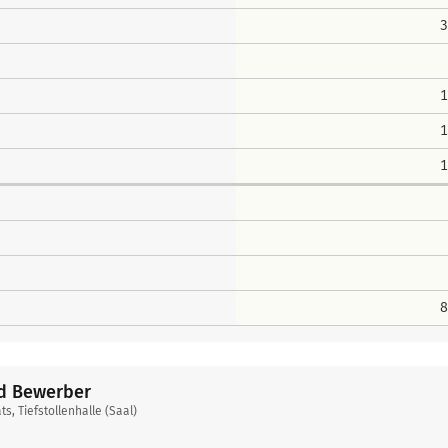
3
1
1
1
8
nd Bewerber
 Tiefstollenhalle (Saal)