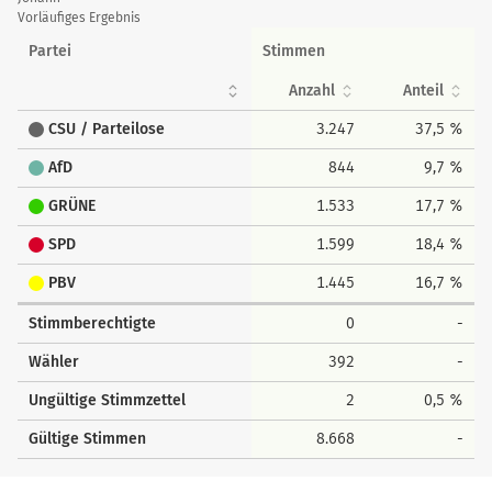
Vorläufiges Ergebnis
Partei
Stimmen
Anzahl
Anteil
CSU / Parteilose
3.247
37,5 %
AfD
844
9,7 %
GRÜNE
1.533
17,7 %
SPD
1.599
18,4 %
PBV
1.445
16,7 %
Stimmberechtigte
0
-
Wähler
392
-
Ungültige Stimmzettel
2
0,5 %
Gültige Stimmen
8.668
-