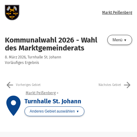
Markt Peißenberg
Kommunalwahl 2026 - Wahl
Menü
des Marktgemeinderats
8. März 2026, Turnhalle St. Johann
Vorläufiges Ergebnis
arrow_back
arrow_forward
Vorheriges Gebiet
Nächstes Gebiet
Markt Peißenberg
place
Turnhalle St. Johann
Anderes Gebiet auswählen