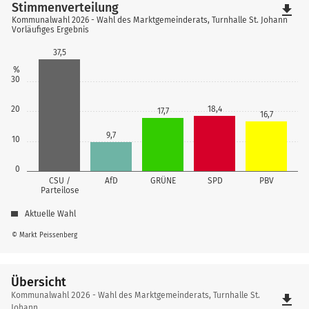
Stimmenverteilung
file_download
Kommunalwahl 2026 - Wahl des Marktgemeinderats, Turnhalle St. Johann
Vorläufiges Ergebnis
37,5
%
30
20
18,4
17,7
16,7
9,7
10
0
CSU /
AfD
GRÜNE
SPD
PBV
Parteilose
Aktuelle Wahl
© Markt Peissenberg
Übersicht
Übersicht
Kommunalwahl 2026 - Wahl des Marktgemeinderats, Turnhalle St.
file_download
Johann